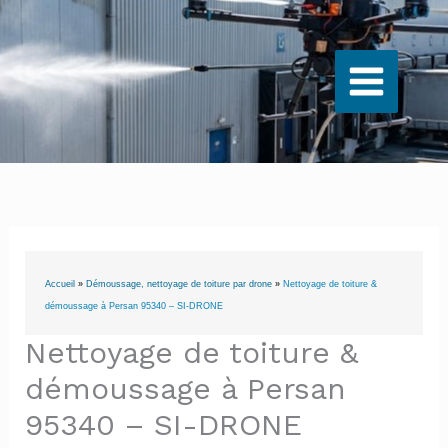
Aller
au
contenu
Accueil
»
Démoussage, nettoyage de toiture par drone
»
Nettoyage de toiture &
démoussage à Persan 95340 – SI-DRONE
Nettoyage de toiture &
démoussage à Persan
95340 – SI-DRONE