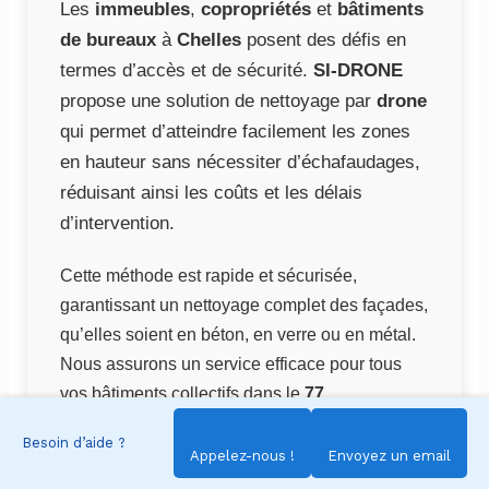
Les
immeubles
,
copropriétés
et
bâtiments
de bureaux
à
Chelles
posent des défis en
termes d’accès et de sécurité.
SI-DRONE
propose une solution de nettoyage par
drone
qui permet d’atteindre facilement les zones
en hauteur sans nécessiter d’échafaudages,
réduisant ainsi les coûts et les délais
d’intervention.
Cette méthode est rapide et sécurisée,
garantissant un nettoyage complet des façades,
qu’elles soient en béton, en verre ou en métal.
Nous assurons un service efficace pour tous
vos bâtiments collectifs dans le
77
.
Besoin d’aide ?
Appelez-nous !
Envoyez un email
Pour l’entretien de la façade de votre
immeuble à Chelles, contactez
SI-