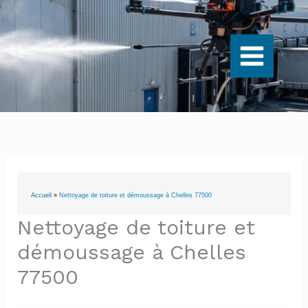
Aller
au
contenu
Accueil
»
Nettoyage de toiture et démoussage à Chelles 77500
Nettoyage de toiture et
démoussage à Chelles
77500