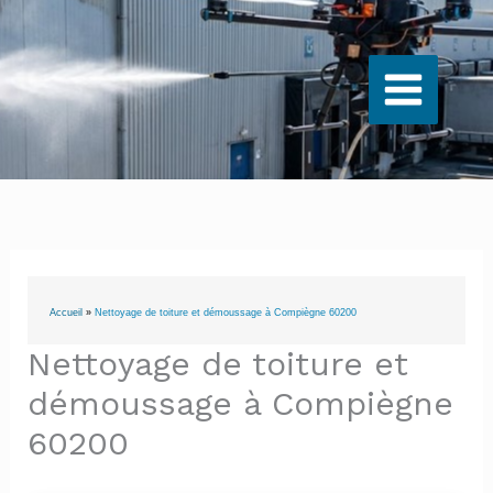
Aller
au
contenu
Accueil
»
Nettoyage de toiture et démoussage à Compiègne 60200
Nettoyage de toiture et
démoussage à Compiègne
60200