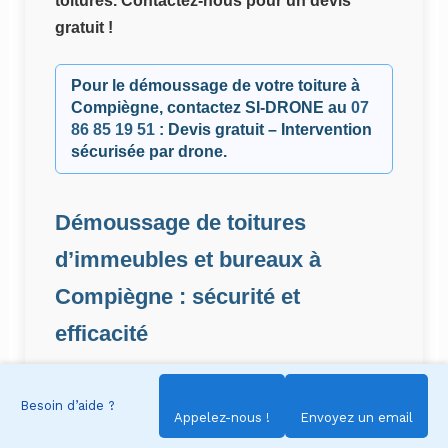
toitures. Contactez-nous pour un devis
gratuit !
Pour le démoussage de votre toiture à
Compiègne, contactez
SI-DRONE
au
07
86 85 19 51
: Devis gratuit – Intervention
sécurisée par drone.
Démoussage de toitures
d’immeubles et bureaux à
Compiègne : sécurité et
efficacité
SI-DRONE intervient à Compiègne et dans
Besoin d’aide ?
l’Oise pour le démoussage de toits
Appelez-nous !
Envoyez un email
d’immeubles et de bureaux