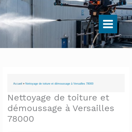
Aller
au
contenu
Accueil
»
Nettoyage de toiture et démoussage à Versailles 78000
Nettoyage de toiture et
démoussage à Versailles
78000