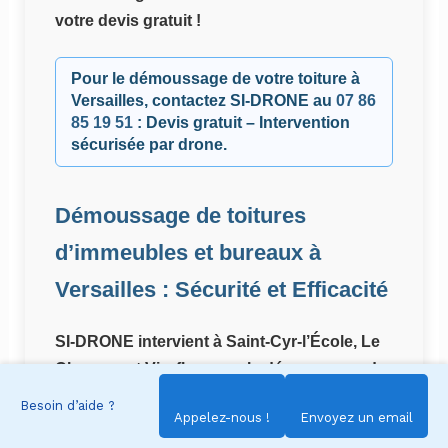
votre devis gratuit !
Pour le démoussage de votre toiture à
Versailles, contactez
SI-DRONE
au
07 86
85 19 51
: Devis gratuit – Intervention
sécurisée par drone.
Démoussage de toitures
d’immeubles et bureaux à
Versailles : Sécurité et Efficacité
SI-DRONE intervient à Saint-Cyr-l’École, Le
Chesnay et Viroflay pour le démoussage de
toits d’immeubles et bureaux
Besoin d’aide ?
Appelez-nous !
Envoyez un email
Les
immeubles
et
bureaux
à
Versailles