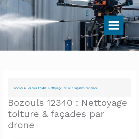
Aller
au
contenu
Accueil
»
Bozouls 12340 : Nettoyage toiture & façades par drone
Bozouls 12340 : Nettoyage
toiture & façades par
drone