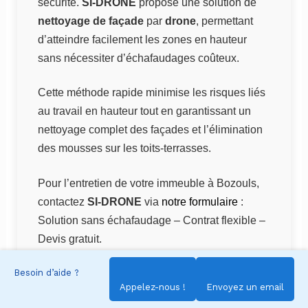
sécurité.
SI-DRONE
propose une solution de
nettoyage de façade
par
drone
, permettant
d’atteindre facilement les zones en hauteur
sans nécessiter d’échafaudages coûteux.
Cette méthode rapide minimise les risques liés
au travail en hauteur tout en garantissant un
nettoyage complet des façades et l’élimination
des mousses sur les toits-terrasses.
Pour l’entretien de votre immeuble à Bozouls,
contactez
SI-DRONE
via
notre formulaire
:
Solution sans échafaudage – Contrat flexible –
Devis gratuit.
Besoin d’aide ?
Nettoyage de Bardages et Façades
Appelez-nous !
Envoyez un email
Industrielles à Bozouls : Image de Marque et