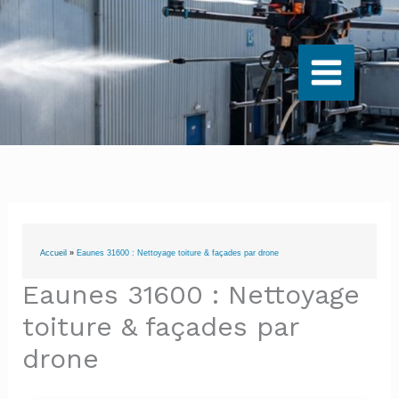
Aller
au
contenu
Accueil
»
Eaunes 31600 : Nettoyage toiture & façades par drone
Eaunes 31600 : Nettoyage
toiture & façades par
drone