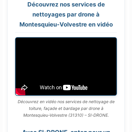
Découvrez nos services de
nettoyages par drone à
Montesquieu-Volvestre en vidéo
Découvrez en vidéo nos services de nettoyage de
toiture, façade et bardage par drone à
Montesquieu-Volvestre (31310) – SI-DRONE.