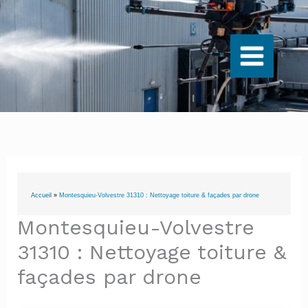
Aller
au
contenu
Accueil
»
Montesquieu-Volvestre 31310 : Nettoyage toiture & façades par drone
Montesquieu-Volvestre
31310 : Nettoyage toiture &
façades par drone