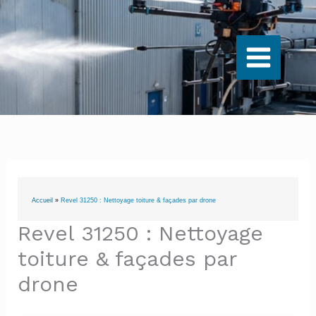
Aller
au
contenu
Accueil
»
Revel 31250 : Nettoyage toiture & façades par drone
Revel 31250 : Nettoyage
toiture & façades par
drone