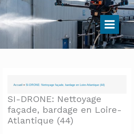
Aller
au
contenu
Accueil
»
SI-DRONE: Nettoyage façade, bardage en Loire-Atlantique (44)
SI-DRONE: Nettoyage
façade, bardage en Loire-
Atlantique (44)