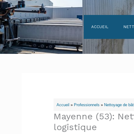
Aller
au
contenu
ACCUEIL
NETT
Accueil
»
Professionnels
»
Nettoyage de bâti
Mayenne (53): Net
logistique