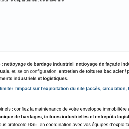
s tout le département de Mayenne
e
:
nettoyage de bardage industriel
,
nettoyage de façade indu
quais
, et, selon configuration,
entretien de toitures bac acier
ments industriels et logistiques
.
miter l’impact sur l’exploitation du site (accès, circulation,
striels : confiez la maintenance de votre enveloppe immobilière
nique de bardages, toitures industrielles et entrepôts logis
ous protocole HSE, en coordination avec vos équipes d’exploitat