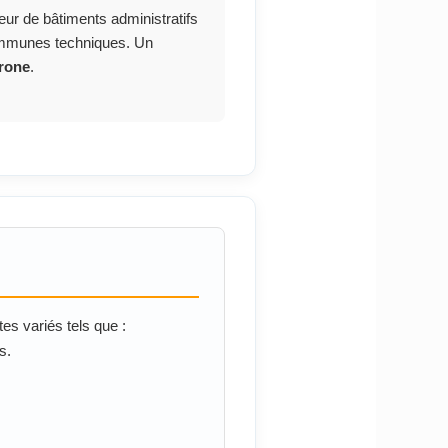
eur de bâtiments administratifs
 communes techniques. Un
drone
.
tes variés tels que :
s.