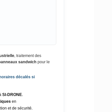
strielle
, traitement des
 / panneaux sandwich
pour le
 horaires décalés si
 à
SI-DRONE
.
tiques
en
ion et de sécurité.