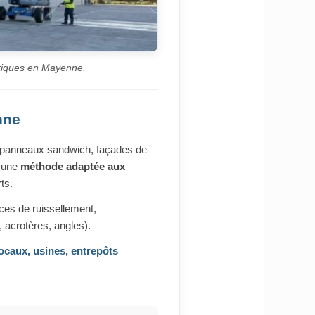
istiques en Mayenne.
nne
, panneaux sandwich, façades de
s une
méthode adaptée aux
ts.
ces de ruissellement,
 acrotères, angles).
ocaux, usines, entrepôts