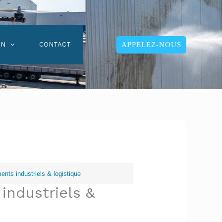
APPELEZ-NOUS
ON
CONTACT
nts industriels & logistique
industriels &