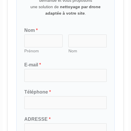
demande et vous proposons
une solution de
nettoyage par drone
adaptée à votre site
.
Nom
*
Prénom
Nom
*
E-mail
*
*
N
o
Téléphone
*
m
ADRESSE
*