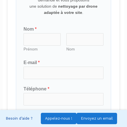
une solution de
nettoyage par drone
adaptée à votre site
.
Nom
*
Prénom
Nom
d
E-mail
*
e
*
m
Téléphone
*
e
s
s
ADRESSE
*
a
Besoin d’aide ?
Appelez-nous !
Envoyez un email
g