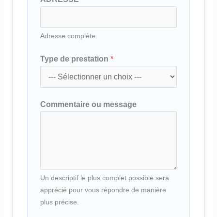
y
p
e
Adresse complète
*
Type de prestation
*
A
D
R
Commentaire ou message
E
S
S
E
Un descriptif le plus complet possible sera
apprécié pour vous répondre de manière
plus précise.