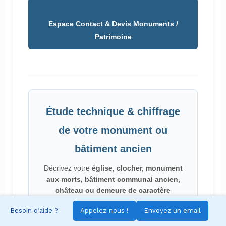
Espace Contact & Devis Monuments /
Patrimoine
Étude technique & chiffrage
de votre monument ou
bâtiment ancien
Décrivez votre
église, clocher, monument
aux morts, bâtiment communal ancien,
château ou demeure de caractère
(type de matériaux, hauteurs, zones à
Besoin d’aide ?
Appelez-nous !
Envoyez un email
traiter, contraintes d’accès, calendrier local).
Nous analysons votre demande et vous