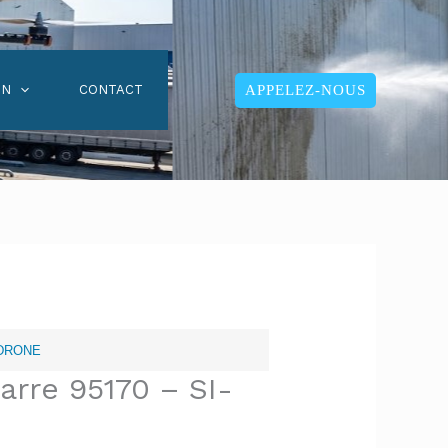
APPELEZ-NOUS
ON
CONTACT
I-DRONE
arre 95170 – SI-