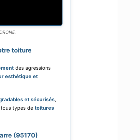
I-DRONE.
tre toiture
ement
des agressions
ur esthétique et
gradables et sécurisés
,
r tous types de
toitures
Barre (95170)