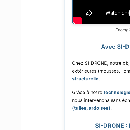
Exemple
Avec SI-DR
Chez SI-DRONE, notre obje
extérieures (mousses, lic
structurelle
.
Grâce à notre
technologi
nous intervenons sans éch
(tuiles, ardoises)
.
SI-DRONE : l