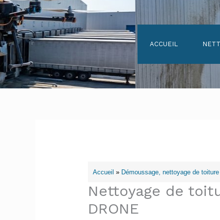
Aller
au
contenu
ACCUEIL
NETT
Accueil
»
Démoussage, nettoyage de toiture
Nettoyage de toit
DRONE