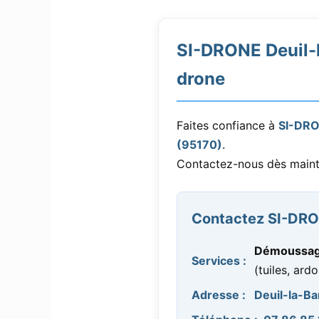
SI-DRONE Deuil-l
drone
Faites confiance à
SI-DR
(95170)
.
Contactez-nous dès main
Contactez SI-DRON
Démoussage
Services :
(tuiles, ardo
Adresse :
Deuil-la-Ba