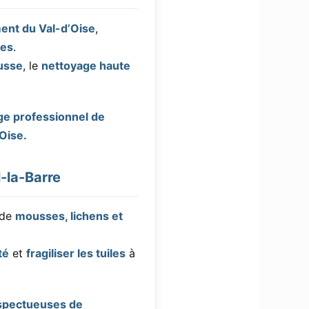
ent du Val-d’Oise
,
res
.
usse
, le
nettoyage haute
ge professionnel de
’Oise.
-la-Barre
 de
mousses, lichens et
té
et
fragiliser les tuiles
à
espectueuses de