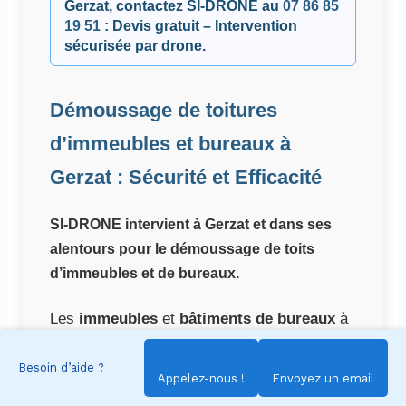
Gerzat, contactez
SI-DRONE
au
07 86 85
19 51
: Devis gratuit – Intervention
sécurisée par drone.
Démoussage de toitures
d’immeubles et bureaux à
Gerzat : Sécurité et Efficacité
SI-DRONE intervient à Gerzat et dans ses
alentours pour le démoussage de toits
d’immeubles et de bureaux.
Les
immeubles
et
bâtiments de bureaux
à
Gerzat
posent des défis en matière d’accès
Besoin d’aide ?
et de sécurité.
SI-DRONE
offre une solution
Appelez-nous !
Envoyez un email
de
traitement de toiture
par
drone
,