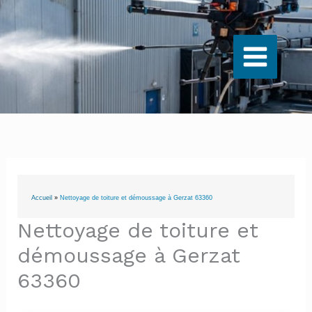
Aller
au
contenu
Accueil
»
Nettoyage de toiture et démoussage à Gerzat 63360
Nettoyage de toiture et
démoussage à Gerzat
63360