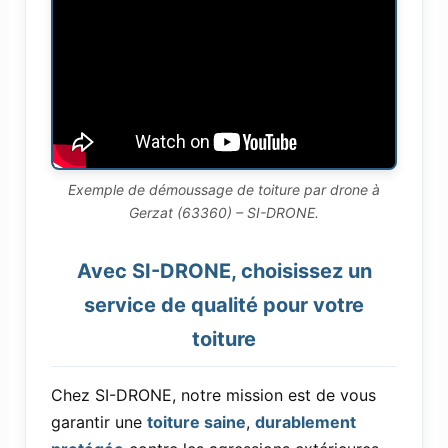
Exemple de démoussage de toiture par drone à
Gerzat (63360) – SI-DRONE.
Avec SI-DRONE, choisissez un
service de qualité pour votre
toiture
Chez SI-DRONE, notre mission est de vous
garantir une
toiture saine
,
durablement